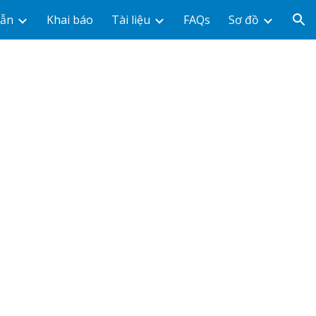
dẫn
Khai báo
Tài liệu
FAQs
Sơ đồ
ion