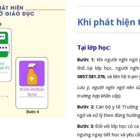
K
hi phát hiện
Tại lớp học:
Bước 1:
Khi ng
ười nghi ngờ
thở..
.
tại lớp học, người ng
0857.581.376
, và liên hệ trạ
Lưu ý, người nghi ngờ nên 
trường hợp khẩn cấp).
Bước 2:
Cán bộ y tế Trường 
ngờ và xử lý theo đúng hướn
Bước 3:
Đối với lớp học có c
ngưng ngay tiết học
và y
êu c