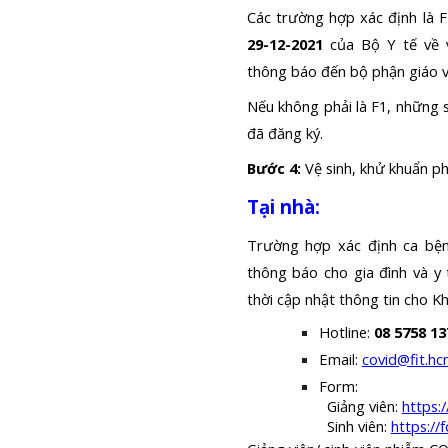
Các trường hợp xác định là 
29-12-2021
của Bộ Y tế về v
thông báo đến bộ phận giáo vụ
Nếu không phải là F1, những s
đã đăng ký
.
Bước 4:
Vệ sinh, khử khuẩn p
Tại nhà:
Trường hợp
xác định ca bệ
thông báo cho
gia đình
và
y 
thời
cập nhật thông tin
cho K
Hotline: 
08 5758 13
Email: 
covid@fit.hc
Form: 
Giảng viên: 
https:
Sinh viên: 
https:/