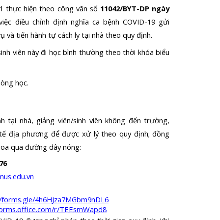
F1 thực hiện theo công văn số
11042/BYT-DP ngày
iệc điều chỉnh định nghĩa ca bệnh COVID-19 gửi
 và tiến hành tự cách ly tại nhà theo quy định.
inh viên này đi học bình thường theo th
ời khóa biểu
hòng học.
nh
tại nhà, giảng viên/sinh viên không đến trường,
tế địa phương để được xử lý theo quy định
; đ
ồng
hoa qua
đường dây nóng
:
76
mus.edu.vn
//forms.gle/4h6HJza7MGbm9nDL6
/forms.office.com/r/TEEsmWapd8